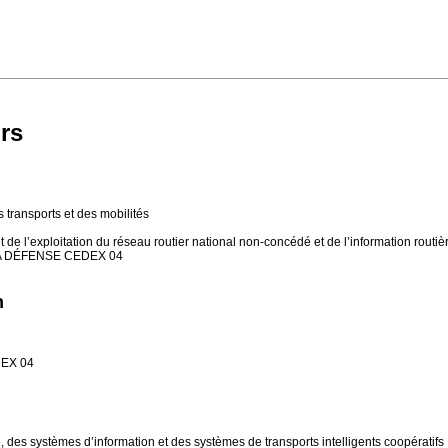
rs
s transports et des mobilités
t de l’exploitation du réseau routier national non-concédé et de l’information routiè
 LA DÉFENSE CEDEX 04
n
DEX 04
, des systèmes d’information et des systèmes de transports intelligents coopératifs