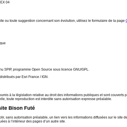
DEX 04
ite ou toute suggestion concernant son évolution, utilisez le formulaire de la page
ique
ntenu SPIP, programme Open Source sous licence GNU/GPL.
istribués par Esri France / IGN.
mis à la législation relative au droit des informations publiques et sont couverts par
elle, toute reproduction est interdite sans autorisation expresse préalable.
site Bison Futé
ablir, sans autorisation préalable, un lien vers les informations diffusées sur le sit
uées à l’intérieur des pages d’un autre site.