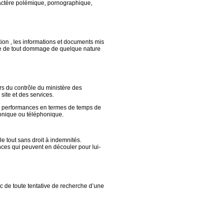
aractère polémique, pornographique,
ation , les informations et documents mis
ble de tout dommage de quelque nature
ors du contrôle du ministère des
ite et des services.
des performances en termes de temps de
tronique ou téléphonique.
e tout sans droit à indemnités.
nces qui peuvent en découler pour lui-
chec de toute tentative de recherche d’une