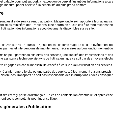
 est valable pour tout support, à l’exception de ceux diffusant des informations à c
 mesure, porter atteinte à la sensibilité du plus grand nombre.
re
sont au titre de service rendu au public. Malgré tout le soin apporté à leur actualis
abilité du ministère des Transports. Il ne pourra en aucun cas être tenu responsa
de l’utilisation des informations et/ou documents disponibles sur ce site.
u site 24h sur 24 , 7 jours sur 7, sauf en cas de force majeure ou d’un événement h
les pannes et interventions de maintenance, nécessaires au bon fonctionnement du s
ts ne peut garantir du site et/ou des services, une fiabilité des transmissions et 
ne assistance technique vis-à-vis de l’utilisateur, que ce soit par des moyens élec
tre engagée en cas d’impossibilité d’accès à ce site et/ou d’utilisation des services
é à interrompre le site ou une partie des services, à tout moment et sans préavis, l
 ministère des Transports ne soit pas responsable des interruptions et des conséque
sent site est régi par le droit français. En cas de contestation éventuelle, et après é
eront seuls compétents pour juger ce litige.
 générales d’utilisation