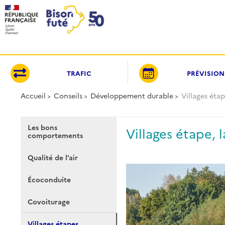
Panneau de gestion des cookies
TRAFIC
PRÉVISION
Accueil
Conseils
Développement durable
Villages éta
Les bons
Villages étape, 
comportements
Qualité de l’air
Écoconduite
Covoiturage
Villages étapes